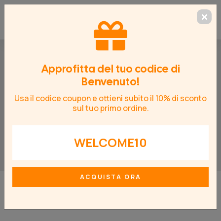
Approfitta del tuo codice di
Benvenuto!
HOME
/
ADESIVI LAVAGNA
/
PANNELLI LAVAGNA
Usa il codice coupon e ottieni subito il 10% di sconto
sul tuo primo ordine.
Pannelli Lavagna
WELCOME10
ACQUISTA ORA