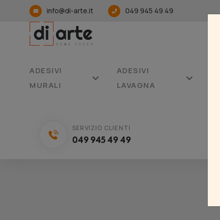
info@di-arte.it
049 945 49 49
ADESIVI
ADESIVI
AD
MURALI
LAVAGNA
C
SERVIZIO CLIENTI
049 945 49 49
H