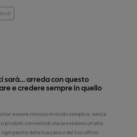
ividi
i sarà... arreda con questo
giare e credere sempre in quello
da poter essere rimosso in modo semplice, senza
anto prodotti con metodi che prevedono un’alta
 ogni parete della tua casa o del tuo ufficio: