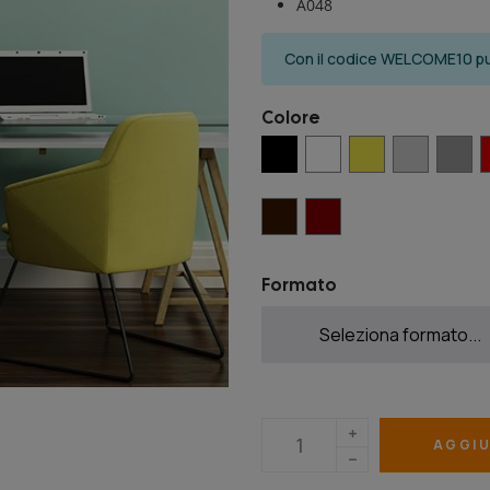
A048
Con il codice WELCOME10 puo
Colore
Formato
AGGIU