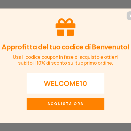
ESIVI
CARTA DA PARATI
Approfitta del tuo codice di Benvenuto!
AMERETTE
ADESIVA
Usa il codice coupon in fase di acquisto e ottieni
subito il 10% di sconto sul tuo primo ordine.
WELCOME10
ACQUISTA ORA
OME
/
ADESIVI MURALI
/
CITAZIONI
/
STEVE JO