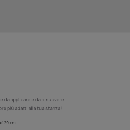
cile da applicare e da rimuovere.
ore più adatti alla tua stanza!
0x120 cm