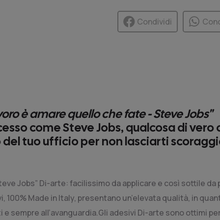
Condividi
Cond
oro è amare quello che fate - Steve Jobs
"
cesso come Steve Jobs, qualcosa di vero c
o del tuo ufficio per non lasciarti scorag
Steve Jobs” Di-arte: facilissimo da applicare e così sottile 
ivi, 100% Made in Italy, presentano un’elevata qualità, in qu
i e sempre all’avanguardia.Gli adesivi Di-arte sono ottimi per