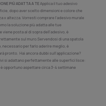
ONE PIÙ ADATTA A TE
Applica il tuo adesivo
rficie, dopo aver scelto dimensioni e colore che
za x altezza. Vorresti comprare l’adesivo murale
mo la soluzione più adatta alle tue
e viene posta al di sopra dell’adesivo, è
 direttamente sul muro.Servendosi di una spatola
, necessario per farlo aderire meglio, è
arà pronto. Hai ancora dubbi sull’applicazione?
vi si adattano perfettamente alle superfici lisce:
, è opportuno aspettare circa 3-4 settimane