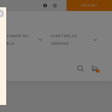
ACCEDI
STAMPE SU
PIASTRELLE
TELA
ADESIVE
0
BS