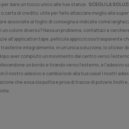
 per dare un tocco unico alle tue stanze.
SCEGLI LA SOLUZI
o carta di credito, utile per farlo attaccare meglio alla supe
pre associate al foglio di consegna e indicate come larghez
i un colore diverso? Nessun problema, contattaci e cerchere
zie all’application tape, pellicola appiccicosa trasparente ch
, trasferire integralmente, in un’unica soluzione, lo sticker
, dopo aver compiuto un movimento dal centro verso l’esterno
ollevandone un bordo e tirando verso l’esterno, e l’adesivo s
n il nostro adesivo e cambia look alla tua casa! I nostri adesi
zione che essa sia pulita e priva di tracce di polvere.
Inoltre
inte.