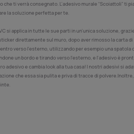
lio che ti verrà consegnato. L’adesivo murale “Scoiattoli” ti
re la soluzione perfetta per te.
VC si applica in tutte le sue parti in un’unica soluzione, gra
 sticker direttamente sul muro, dopo aver rimosso la carta di
entro verso l’esterno, utilizzando per esempio una spatola o
ndone un bordo e tirando verso l’esterno, e l’adesivo è pront
ro adesivo e cambia look alla tua casa! I nostri adesivi si ad
zione che essa sia pulita e priva di tracce di polvere.
Inoltre
inte.