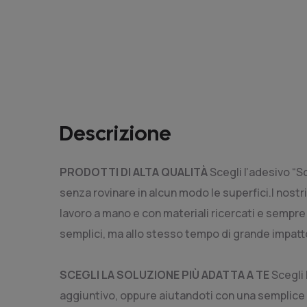
Descrizione
PRODOTTI DI ALTA QUALITÀ
Scegli l’adesivo “S
senza rovinare in alcun modo le superfici.I nostri
lavoro a mano e con materiali ricercati e sempre a
semplici, ma allo stesso tempo di grande impatt
SCEGLI LA SOLUZIONE PIÙ ADATTA A TE
Scegli 
aggiuntivo, oppure aiutandoti con una semplice c