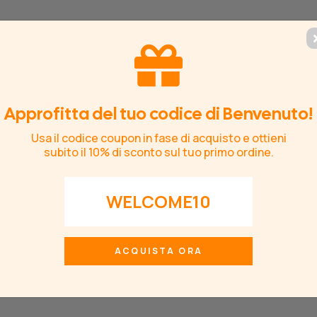
ESIVI
CARTA DA PARATI
Approfitta del tuo codice di Benvenuto!
AMERETTE
ADESIVA
Usa il codice coupon in fase di acquisto e ottieni
subito il 10% di sconto sul tuo primo ordine.
WELCOME10
ACQUISTA ORA
E
/
ADESIVI MURALI
/
FIORI E PIANTE
/
SCOIAT