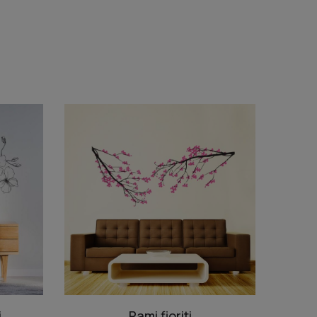
i
Rami fioriti