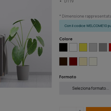
D119
* Dimensione rappresentata 
Con il codice WELCOME10 puo
Colore
Formato