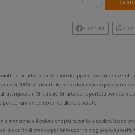
AGGIU
Condividi
Cond
coiattoli” Di-arte: è facilissimo da applicare e talmente sot
 adesivi, 100% Made in Italy, sono di altissima qualità, reali
ll’avanguardia.Gli adesivi Di-arte sono perfetti per qualsiasi
o per donare un tocco unico alle tue pareti.
la dimensione e il colore che più fa per te e applica l’adesi
ard o carta di credito per farlo aderire meglio alla superfi