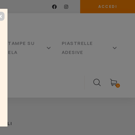
ACCEDI
STAMPE SU
PIASTRELLE
TELA
ADESIVE
0
TOLI