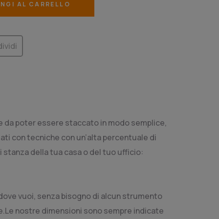
NGI AL CARRELLO
ividi
tile da poter essere staccato in modo semplice,
zzati con tecniche con un’alta percentuale di
 stanza della tua casa o del tuo ufficio:
vo dove vuoi, senza bisogno di alcun strumento
cie.Le nostre dimensioni sono sempre indicate