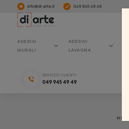
info@di-arte.it
049 945 49 49
ADESIVI
ADESIVI
AD
MURALI
LAVAGNA
C
SERVIZIO CLIENTI
049 945 49 49
HOM