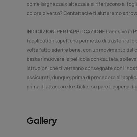
come larghezza x altezza e si riferiscono al fog
colore diverso? Contattaci e ti aiuteremo a trova
INDICAZIONI PER L’APPLICAZIONE
L’adesivo in P
(application tape), che permette di trasferire lo
volta fatto aderire bene, con un movimento dal c
basta rimuovere la pellicola con cautela, solleva
istruzioni che ti verranno consegnate con il nost
assicurati, dunque, prima di procedere all’applica
prima di attaccare lo sticker su pareti appena dip
Gallery