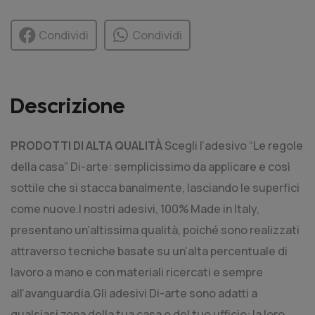
Condividi
Condividi
Descrizione
PRODOTTI DI ALTA QUALITÀ
Scegli l’adesivo “Le regole
della casa” Di-arte: semplicissimo da applicare e così
sottile che si stacca banalmente, lasciando le superfici
come nuove.I nostri adesivi, 100% Made in Italy,
presentano un’altissima qualità, poiché sono realizzati
attraverso tecniche basate su un’alta percentuale di
lavoro a mano e con materiali ricercati e sempre
all’avanguardia.Gli adesivi Di-arte sono adatti a
qualsiasi zona della tua casa o del tuo ufficio: la loro